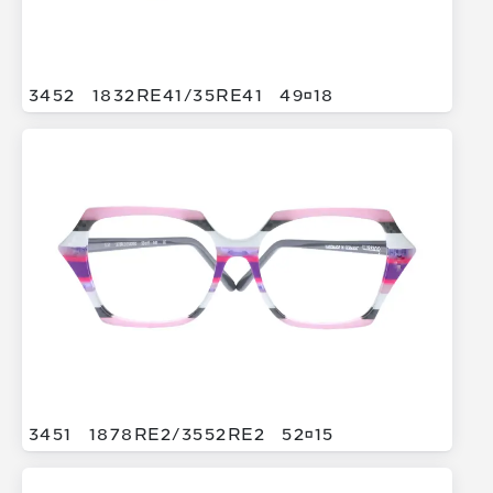
3452
1832RE41/
35RE41
4918
3451
1878RE2/
3552RE2
5215