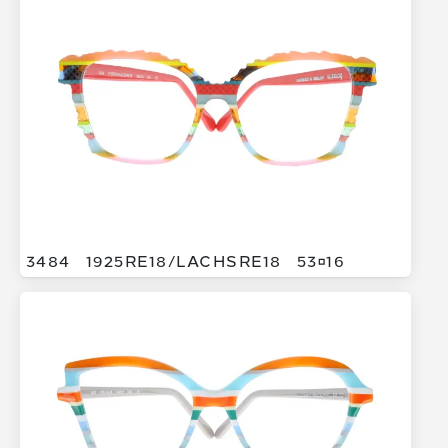
3484
1925RE18/
LACHSRE18
5316