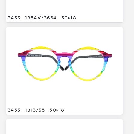
3453
1854V/
3664
5018
3453
1813/
35
5018