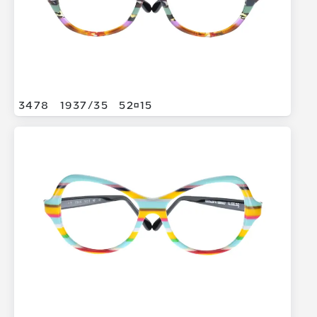
3478
1937/
35
5215