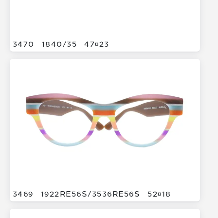
3470
1840/
35
4723
3469
1922RE56S/
3536RE56S
5218