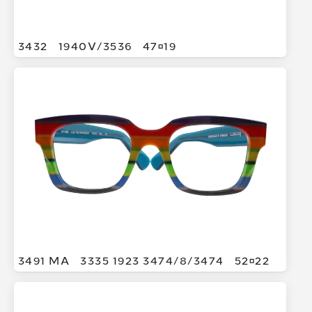
3432
1940V/
3536
4719
3491 MA
3335 1923 3474/
8/
3474
5222