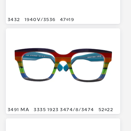
3432
1940V/
3536
4719
3491 MA
3335 1923 3474/
8/
3474
5222