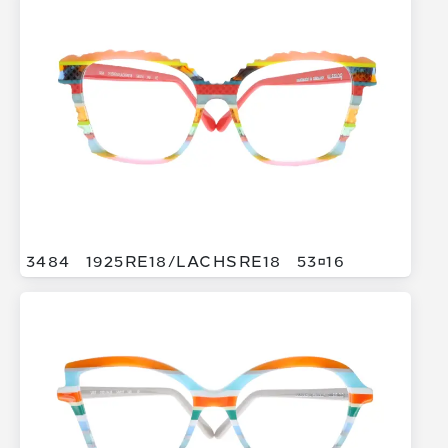
3484
1925RE18/
LACHSRE18
5316