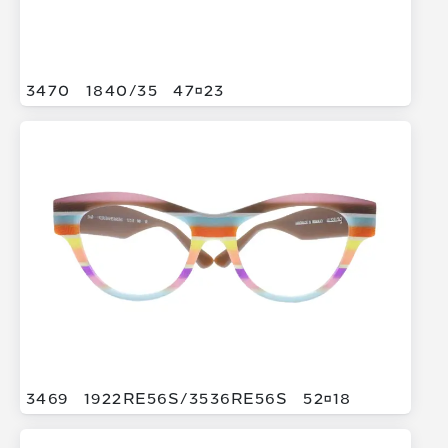
3470
1840/
35
4723
3469
1922RE56S/
3536RE56S
5218