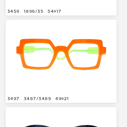
3459
1896/
35
5417
3497
3487/
3489
4921