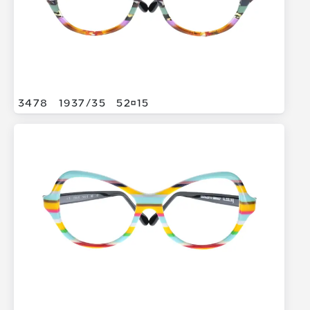
3478
1937/
35
5215