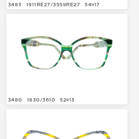
3483
1911RE27/
3559RE27
5417
3480
1830/
3610
5213