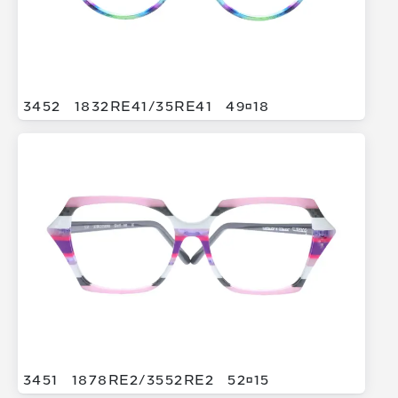
3452
1832RE41/
35RE41
4918
3451
1878RE2/
3552RE2
5215