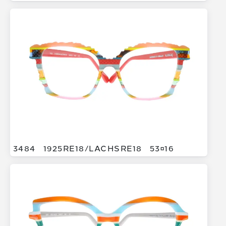
3484
1925RE18/
LACHSRE18
5316