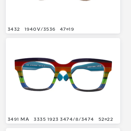
3432
1940V/
3536
4719
3491 MA
3335 1923 3474/
8/
3474
5222