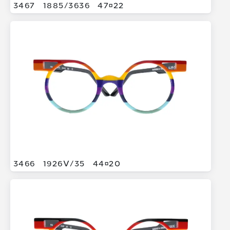
3467
1885/
3636
4722
3466
1926V/
35
4420