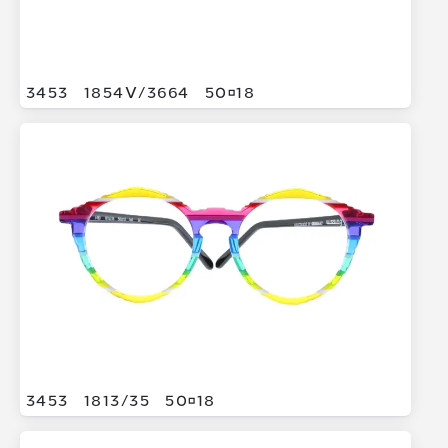
3453
1854V/
3664
5018
3453
1813/
35
5018