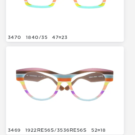
3470
1840/
35
4723
3469
1922RE56S/
3536RE56S
5218