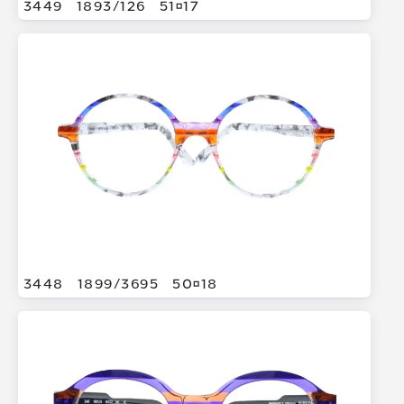
3449
1893/
126
5117
3448
1899/
3695
5018