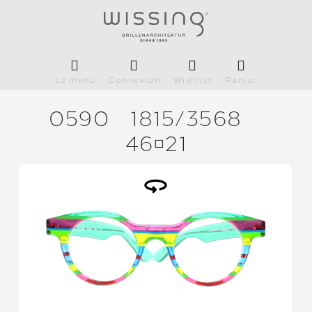
Le menu
Connexion
Wishlist
Panier
0590
1815/
3568
4621