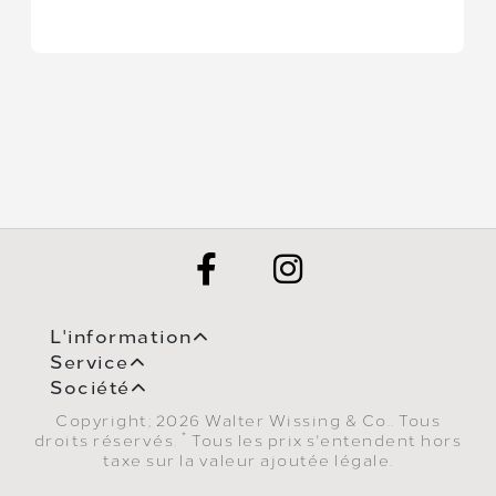
L'information
Service
Société
Copyright; 2026 Walter Wissing & Co.. Tous
*
droits réservés.
Tous les prix s'entendent hors
taxe sur la valeur ajoutée légale.