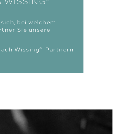
S WISSING
-
 sich, bei welchem
tner Sie unsere
nach Wissing
-Partnern
®