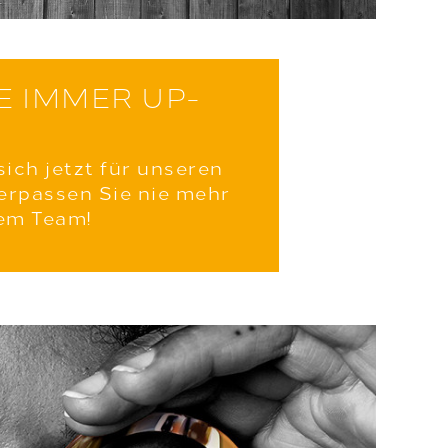
IE IMMER UP-
sich jetzt für unseren
erpassen Sie nie mehr
em Team!