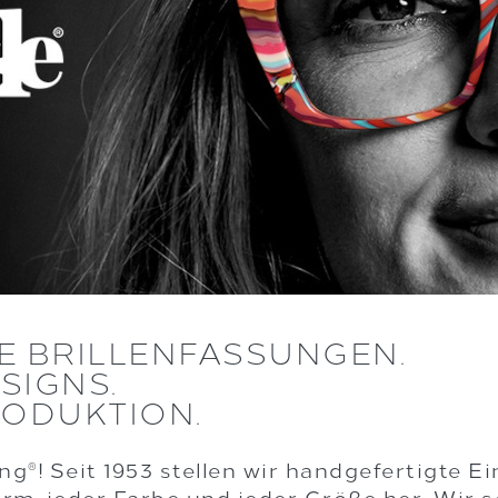
E BRILLENFASSUNGEN.
SIGNS.
RODUKTION.
ing
! Seit 1953 stellen wir handgefertigte E
®