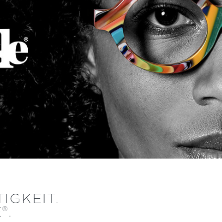
IGKEIT.
E
.
®