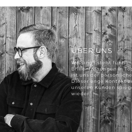
ÜBER UNS
®
Wissing
steht für ha
Brillenfassungen in T
ist uns der persönlich
Dieser enge Kontakt 
unseren Kunden spiege
wieder.