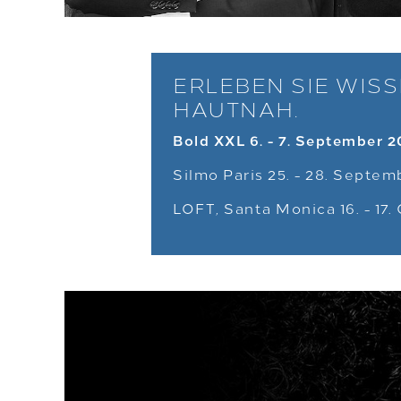
ERLEBEN SIE WISS
HAUTNAH.
Bold XXL 6. - 7. September 
Silmo Paris 25. - 28. Septe
LOFT, Santa Monica 16. - 17