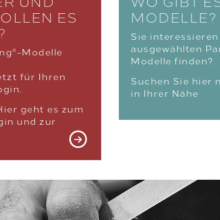
KER UND
WO GIBT E
OLLEN ES
MODELLE?
?
Sie interessieren
ausgewählten Par
ing
-Modelle
®
Modelle finden?
etzt für Ihren
Suchen Sie hier 
ogin.
in Ihrer Nähe
Hier geht es zum
gin und zur