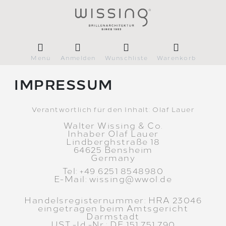
Menü
Anmelden
Wunschliste
Warenkorb
IMPRESSUM
Verantwortlich für den Inhalt: Olaf Lauer
Walter Wissing & Co.
Inhaber Olaf Lauer
Lindberghstraße 18
64625 Bensheim
Germany
Tel: +49 6251 8548980
​E-Mail: wissing@wwol.de
Handelsregisternummer: HRA 23046
eingetragen beim Amtsgericht
Darmstadt
UST.-Id.-Nr.: DE 151 751 790