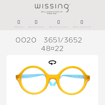
Menü
Anmelden
Wunschliste
Warenkorb
0020
3651/
3652
4822