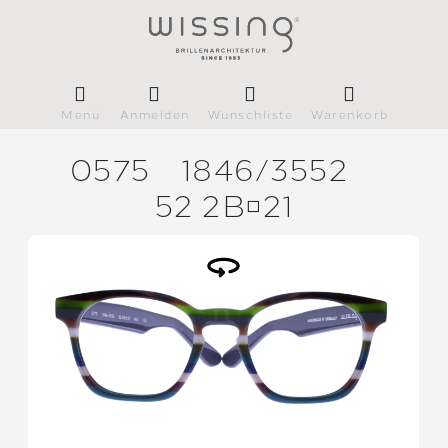
Menü
Anmelden
Wunschliste
Warenkorb
0575
1846/
3552
52 2B21