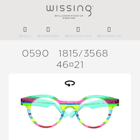
Menü
Anmelden
Wunschliste
Warenkorb
0590
1815/
3568
4621