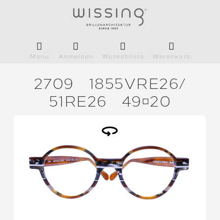
Menü
Anmelden
Wunschliste
Warenkorb
2709
1855VRE26/
51RE26
4920