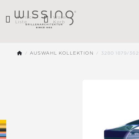
Wunsch
Waren
Liste
Korb
AUSWAHL KOLLEKTION
3280 1879/362