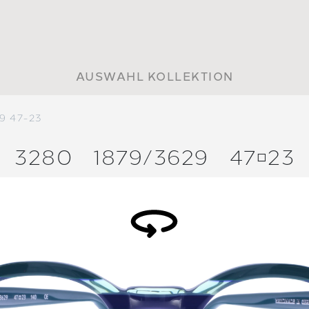
AUSWAHL KOLLEKTION
9 47-23
3280
1879/
3629
4723