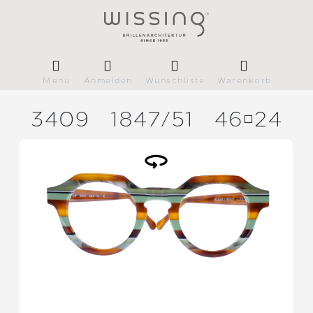
Menü
Anmelden
Wunschliste
Warenkorb
3409
1847/
51
4624