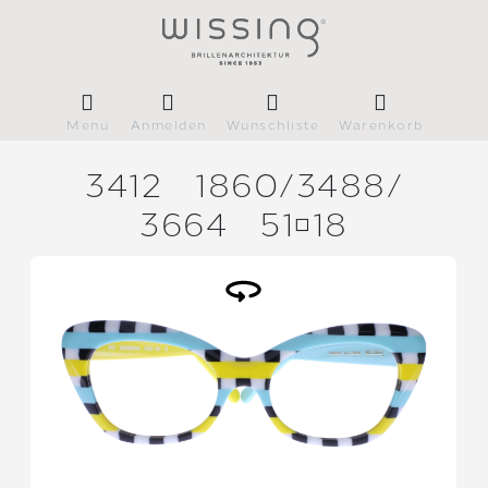
Menü
Anmelden
Wunschliste
Warenkorb
3412
1860/
3488/
3664
5118