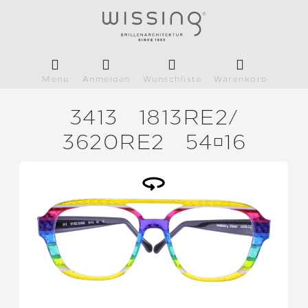
Menü
Anmelden
Wunschliste
Warenkorb
3413
1813RE2/
3620RE2
5416