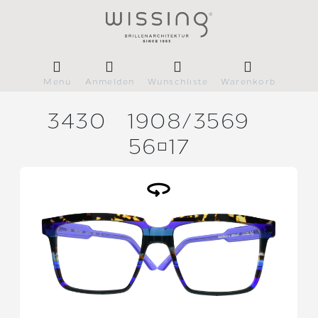
Menü
Anmelden
Wunschliste
Warenkorb
3430
1908/
3569
5617