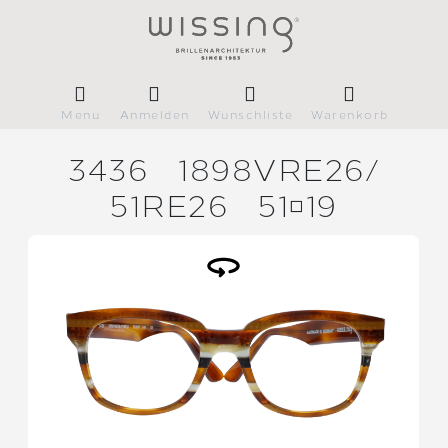
Menü
Anmelden
Wunschliste
Warenkorb
3436
1898VRE26/
51RE26
5119