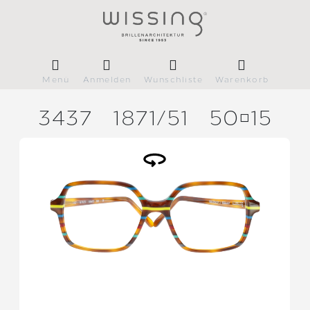
Menü
Anmelden
Wunschliste
Warenkorb
3437
1871/
51
5015