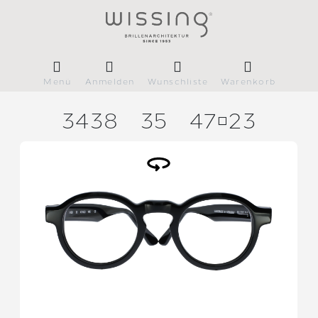
Menü
Anmelden
Wunschliste
Warenkorb
3438
35
4723