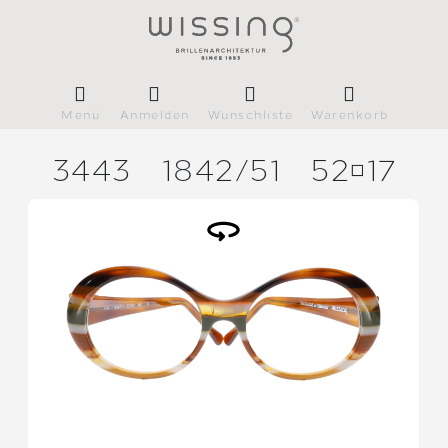
Menü
Anmelden
Wunschliste
Warenkorb
3443
1842/
51
5217