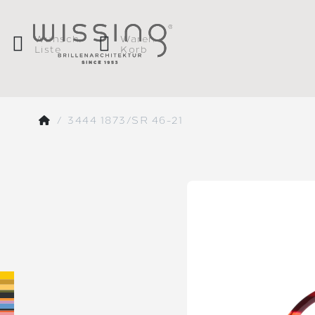
Wunsch
Waren
Liste
Korb
3444 1873/SR 46-21