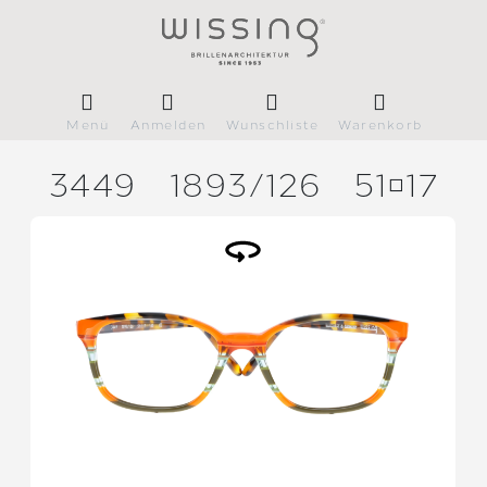
Menü
Anmelden
Wunschliste
Warenkorb
3449
1893/
126
5117