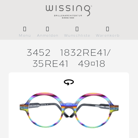
Menü
Anmelden
Wunschliste
Warenkorb
3452
1832RE41/
35RE41
4918