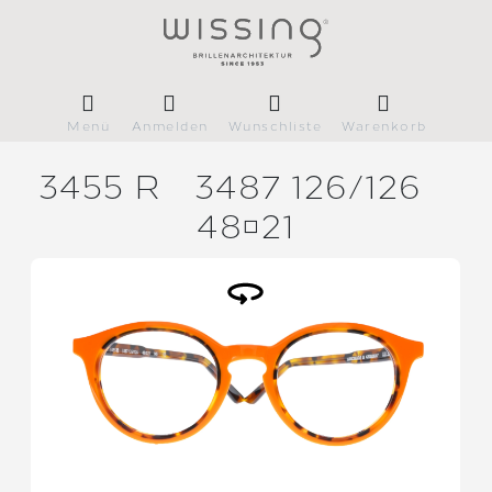
Menü
Anmelden
Wunschliste
Warenkorb
3455 R
3487 126/
126
4821