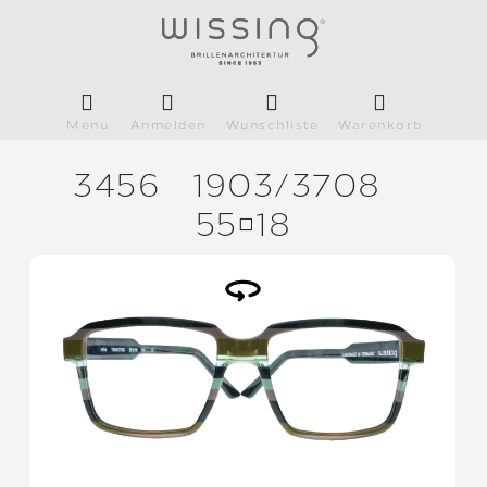
Menü
Anmelden
Wunschliste
Warenkorb
3456
1903/
3708
5518