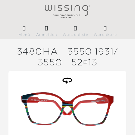
Menü
Anmelden
Wunschliste
Warenkorb
3480HA
3550 1931/
3550
5213