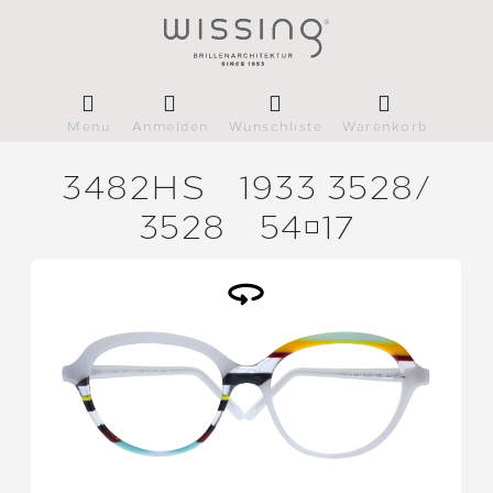
Menü
Anmelden
Wunschliste
Warenkorb
3482HS
1933 3528/
3528
5417