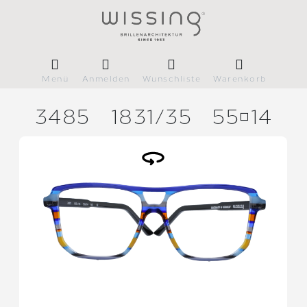
Menü
Anmelden
Wunschliste
Warenkorb
3485
1831/
35
5514