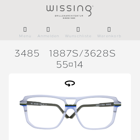
Menü
Anmelden
Wunschliste
Warenkorb
3485
1887S/
3628S
5514