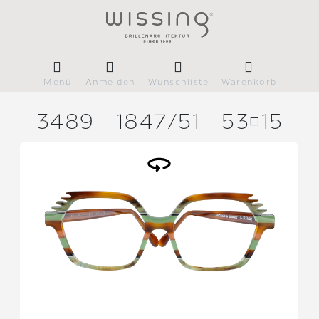
Menü
Anmelden
Wunschliste
Warenkorb
3489
1847/
51
5315