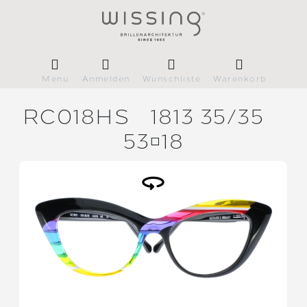
Menü
Anmelden
Wunschliste
Warenkorb
RC018HS
1813 35/
35
5318