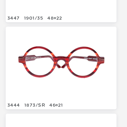
3447
1901/
35
4822
3444
1873/
SR
4621