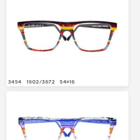
3454
1902/
3672
5416