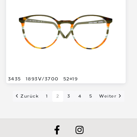
3435
1893V/
3700
5219
Zurück
1
2
3
4
5
Weiter