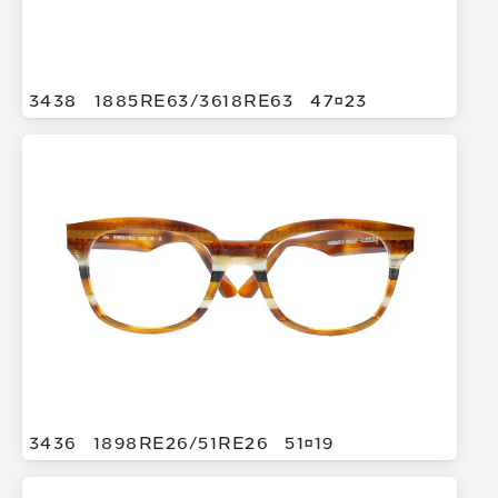
3438
1885RE63/
3618RE63
4723
3436
1898RE26/
51RE26
5119