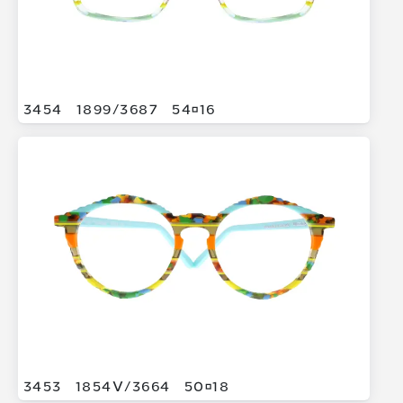
3454
1899/
3687
5416
3453
1854V/
3664
5018