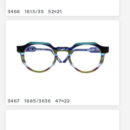
3468
1813/
35
5221
3467
1885/
3636
4722