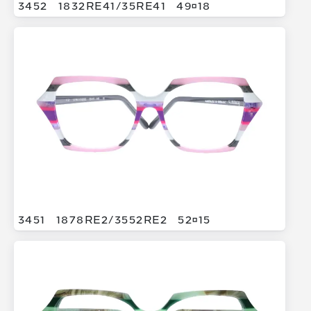
3452
1832RE41/
35RE41
4918
3451
1878RE2/
3552RE2
5215