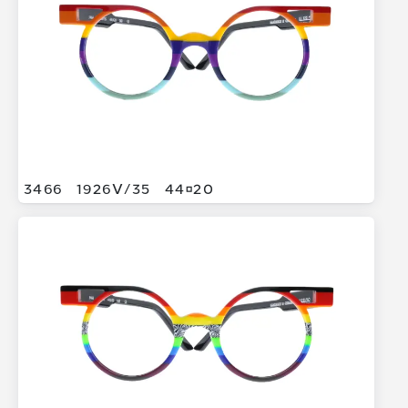
3466
1926V/
35
4420