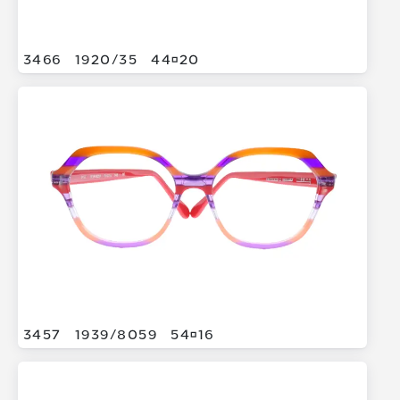
3466
1920/
35
4420
3457
1939/
8059
5416