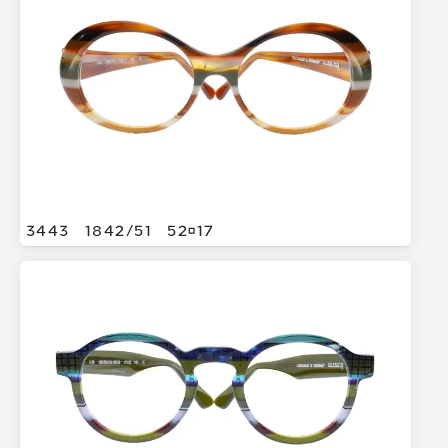
3443
1842/
51
5217