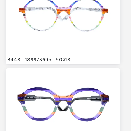
3448
1899/
3695
5018