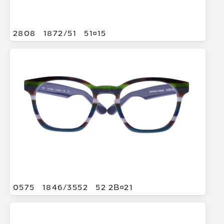
2808
1872/
51
5115
0575
1846/
3552
52 2B21