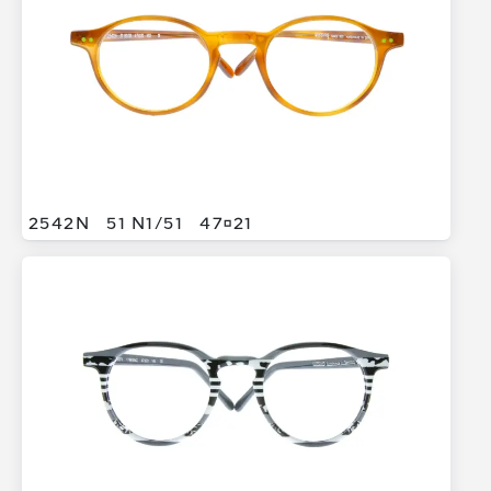
2542N
51 N1/
51
4721