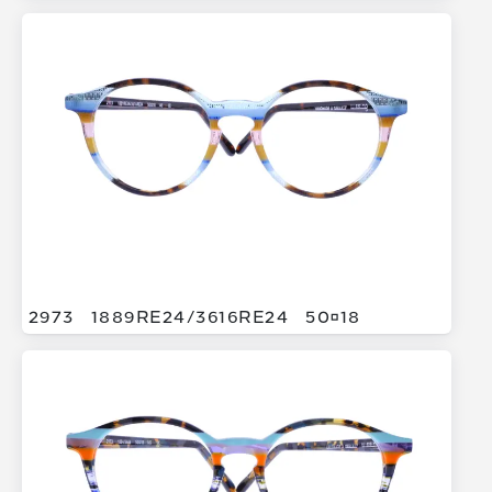
2973
1889RE24/
3616RE24
5018