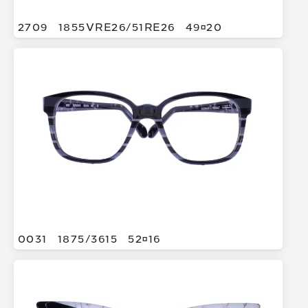
2709
1855VRE26/
51RE26
4920
0031
1875/
3615
5216