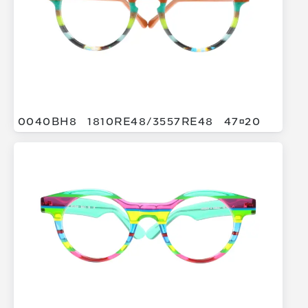
0040BH8
1810RE48/
3557RE48
4720