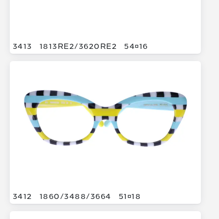
3413
1813RE2/
3620RE2
5416
3412
1860/
3488/
3664
5118