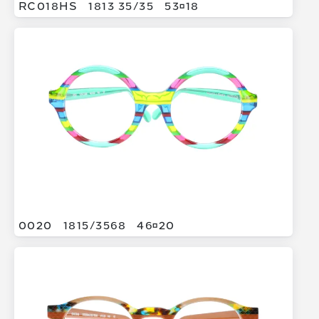
RC018HS
1813 35/
35
5318
0020
1815/
3568
4620