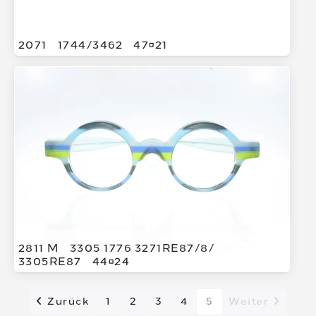
2071
1744/
3462
4721
2811 M
3305 1776 3271RE87/
8/
3305RE87
4424
Zurück
1
2
3
4
5
Weiter