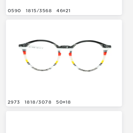
0590
1815/
3568
4621
2973
1818/
3078
5018